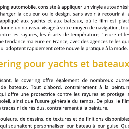
ing automobile, consiste à appliquer un vinyle autoadhési
hanger la couleur ou le design, sans avoir à recourir à l
ppliqué aux yachts et aux bateaux, où le film est plac
 donne un nouveau visage à votre moyen de navigation, tou
tre les rayures, les écarts de température, l’usure et le
ne tendance majeure en France, avec des agences telles qu
ui adoptent rapidement cette nouvelle pratique à la mode.
ering pour yachts et bateau
isant, le covering offre également de nombreux autre
 de bateaux. Tout d’abord, contrairement à la peintur
 qui offre une protectrice contre les rayures et protège l
leil, ainsi que l’usure générale du temps. De plus, le fil
 traces ni de résidus, contrairement à la peinture.
uleurs, de dessins, de textures et de finitions disponible
 qui souhaitent personnaliser leur bateau à leur guise. Qu