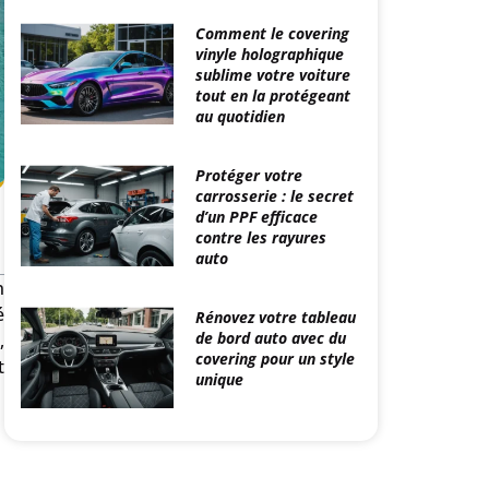
Comment le covering
vinyle holographique
sublime votre voiture
tout en la protégeant
au quotidien
Protéger votre
carrosserie : le secret
d’un PPF efficace
contre les rayures
auto
n
é
Rénovez votre tableau
de bord auto avec du
,
covering pour un style
t
unique