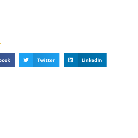
book
Twitter
LinkedIn