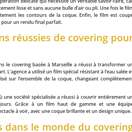
pération délicate qui nécessite un véritable savoir-faire, ca
ement lisse et sans aucune bulle d’air ou pli. Une fois le fil
itement les contours de la coque. Enfin, le film est coup
pour un rendu final parfait.
ns réussies de covering pou
ns le covering basée à Marseille a réussi à transformer u
. L’agence a utilisé un film spécial résistant à l’eau salée e
alisé sur l’ensemble de la coque, changeant complètemen
 une société spécialisée a réussi à couvrir entièrement u
 jours. Grâce à un film haut de gamme et une équip
ctacle à voir, avec une coque brillante et un design unique.
s dans le monde du coverin