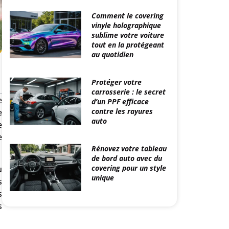
Comment le covering
vinyle holographique
sublime votre voiture
tout en la protégeant
au quotidien
Protéger votre
carrosserie : le secret
e
d’un PPF efficace
contre les rayures
e
auto
e
e
Rénovez votre tableau
de bord auto avec du
covering pour un style
u
unique
s
s
s