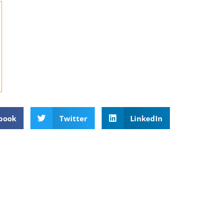
book
Twitter
LinkedIn